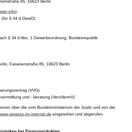
nenstraße 85, 10623 Berlin
ster.info
):
 (für § 34 d GewO)
s nach § 34 d Abs. 1 Gewerbeordnung, Bundesrepublik
rlin, Fasanenstraße 85, 10623 Berlin
cherungsvertrag (VVG)
svermittlung und - beratung (VersVermV)
önnen über die vom Bundesministerium der Justiz und von der
www.gesetze-im-internet.de
eingesehen und abgerufen
tsrisiken bei Finanzprodukten