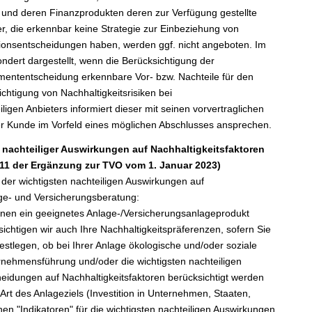
 und deren Finanzprodukten deren zur Verfügung gestellte
er, die erkennbar keine Strategie zur Einbeziehung von
titionsentscheidungen haben, werden ggf. nicht angeboten. Im
dert dargestellt, wenn die Berücksichtigung der
stmententscheidung erkennbare Vor- bzw. Nachteile für den
htigung von Nachhaltigkeitsrisiken bei
ligen Anbieters informiert dieser mit seinen vorvertraglichen
r Kunde im Vorfeld eines möglichen Abschlusses ansprechen.
 nachteiliger Auswirkungen auf Nachhaltigkeitsfaktoren
. 11 der Ergänzung zur TVO vom 1. Januar 2023)
 der wichtigsten nachteiligen Auswirkungen auf
age- und Versicherungsberatung:
 Ihnen ein geeignetes Anlage-/Versicherungsanlageprodukt
chtigen wir auch Ihre Nachhaltigkeitspräferenzen, sofern Sie
estlegen, ob bei Ihrer Anlage ökologische und/oder soziale
nehmensführung und/oder die wichtigsten nachteiligen
eidungen auf Nachhaltigkeitsfaktoren berücksichtigt werden
Art des Anlageziels (Investition in Unternehmen, Staaten,
hen "Indikatoren" für die wichtigsten nachteiligen Auswirkungen