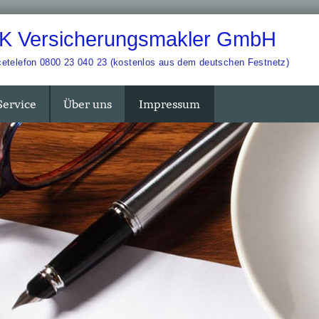
 K Ver­sicherungs­makler GmbH
cetelefon 0800 23 040 23 (kostenlos aus dem deutschen Festnetz)
Service
Über uns
Impressum