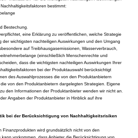
 Nachhaltigkeitsfaktoren bestimmt:
rbelange
nd Bestechung.
erpflichtet, eine Erklärung zu veröffentlichen, welche Strategie
ung der wichtigsten nachteiligen Auswirkungen und den Umgang
 insbesondere auf Treibhausgasemissionen, Wasserverbrauch,
 Arbeitnehmerbelange (einschließlich Menschenrechte und
scheiden, dass die wichtigsten nachteiligen Auswirkungen Ihrer
haltigkeitsfaktoren bei der Produktauswahl berücksichtigt
hmen des Auswahlprozesses die von den Produktanbietern
e die von den Produktanbietern dargelegten Strategien. Eigene
u den Informationen der Produktanbieter wenden wir nicht an.
der Angaben der Produktanbieter in Hinblick auf ihre
tik bei der Berücksichtigung von Nachhaltigkeitsrisiken
on Finanzprodukten wird grundsätzlich nicht von den
 Es kann vorkommen, dass Anbieter die Berücksichtigung von