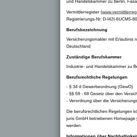
und Handelskammer zu Berlin, Fasa
Vermittlerregister (
www.vermittlerregi
Registrierungs-Nr. D-I42I-6UCM5-80
Berufsbezeichnung
Ver­sicherungs­makler mit Erlaubni
Deutschland
Zuständige Berufskammer
Industrie- und Handelskammer zu Be
Berufsrechtliche Regelungen
- § 34 d Gewerbeordnung (GewO)
- §§ 59 - 68 Gesetz über den Versi
- Verordnung über die Versicherung
Die berufsrechtlichen Regelungen k
juris GmbH betriebenen Homepage
werden.
Informationen über Nachhaltigkei