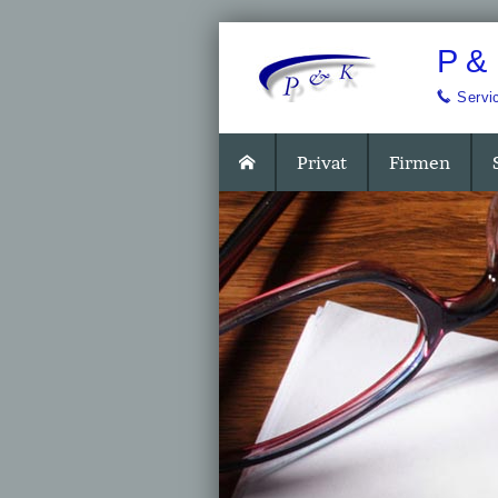
P &
.
Servi
Privat
Firmen