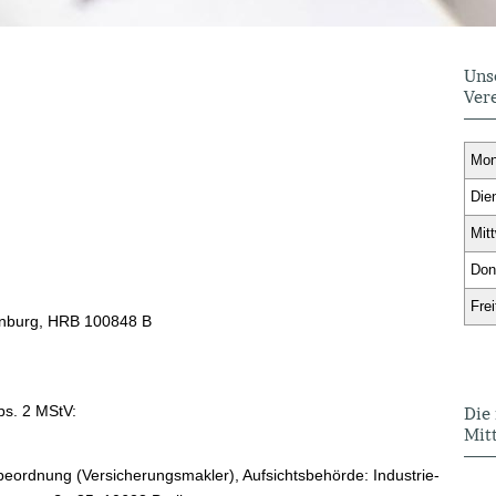
Uns
Ver
Mon
Die
Mit
Don
Frei
tenburg, HRB 100848 B
Abs. 2 MStV:
Die
Mit
eordnung (Ver­sicherungs­makler), Aufsichtsbehörde: Industrie-